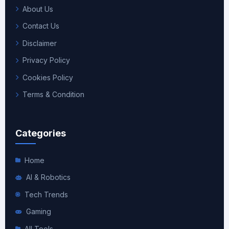
About Us
Contact Us
Disclaimer
Privacy Policy
Cookies Policy
Terms & Condition
Categories
Home
AI & Robotics
Tech Trends
Gaming
All Tools