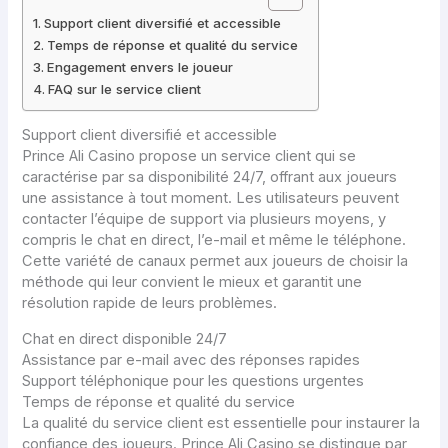
Support client diversifié et accessible
Temps de réponse et qualité du service
Engagement envers le joueur
FAQ sur le service client
Support client diversifié et accessible
Prince Ali Casino propose un service client qui se
caractérise par sa disponibilité 24/7, offrant aux joueurs
une assistance à tout moment. Les utilisateurs peuvent
contacter l’équipe de support via plusieurs moyens, y
compris le chat en direct, l’e-mail et même le téléphone.
Cette variété de canaux permet aux joueurs de choisir la
méthode qui leur convient le mieux et garantit une
résolution rapide de leurs problèmes.
Chat en direct disponible 24/7
Assistance par e-mail avec des réponses rapides
Support téléphonique pour les questions urgentes
Temps de réponse et qualité du service
La qualité du service client est essentielle pour instaurer la
confiance des joueurs. Prince Ali Casino se distingue par