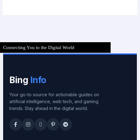
Connecting You to the Digital World
Bing
Info
Your go-to source for actionable guides on
artificial intelligence, web tech, and gaming
trends. Stay ahead in the digital world.