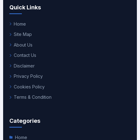
Quick Links
Home
Site Map
About Us
Contact Us
Disclaimer
Privacy Policy
Cookies Policy
Terms & Condition
Categories
Home