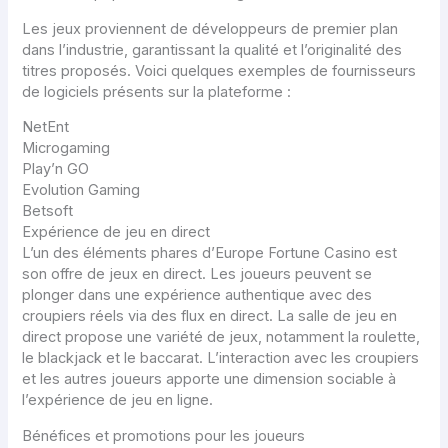
Les jeux proviennent de développeurs de premier plan
dans l’industrie, garantissant la qualité et l’originalité des
titres proposés. Voici quelques exemples de fournisseurs
de logiciels présents sur la plateforme :
NetEnt
Microgaming
Play’n GO
Evolution Gaming
Betsoft
Expérience de jeu en direct
L’un des éléments phares d’Europe Fortune Casino est
son offre de jeux en direct. Les joueurs peuvent se
plonger dans une expérience authentique avec des
croupiers réels via des flux en direct. La salle de jeu en
direct propose une variété de jeux, notamment la roulette,
le blackjack et le baccarat. L’interaction avec les croupiers
et les autres joueurs apporte une dimension sociable à
l’expérience de jeu en ligne.
Bénéfices et promotions pour les joueurs