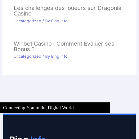
Les challenges des joueurs sur Dragonia
Casino
Uncategorized
/ By
Bing Info
Winbet Casino : Comment Évaluer ses
Bonus ?
Uncategorized
/ By
Bing Info
Connecting You to the Digital World